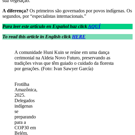
sua vegetação.
A diferença?
Os primeiros são governados por povos indígenas. Os
segundos, por “especialistas internacionais.”
Para leer este artículo en Español haz click
AQUÍ
To read this article in English click
HERE
A comunidade Huni Kuin se reúne em uma dança
cerimonial na Aldeia Novo Futuro, preservando as
tradições vivas que têm guiado o cuidado da floresta
por gerações. (Foto: Ivan Sawyer García)
Frotilha
Amazônica,
2025.
Delegados
indígenas
se
preparando
para a
COP30 em
Belém.