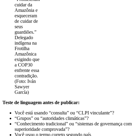
cuidar da
Amazônia e
esqueceram
de cuidar de
seus
guardiões.”
Delegado
indígena na
Frotilha
Amazônica
exigindo que
a COP30
enfrente essa
contradição.
(Foto: Iván
Sawyer
García)
Teste de linguagem antes de publicar:
Você está usando “consulta” ou “CLPI vinculante”?
“Grupos” ou “autoridades climáticas”?
“Conhecimento tradicional” ou “sistemas de governança com
superioridade comprovada”?
Você usou o termo correto segundo país