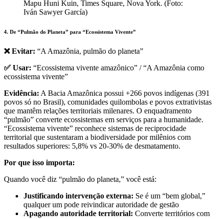
Mapu Huni Kuin, Times Square, Nova York. (Foto:
Iván Sawyer García)
4. De “Pulmão do Planeta” para “Ecossistema Vivente”
❌ Evitar:
“A Amazônia, pulmão do planeta”
✅ Usar:
“Ecossistema vivente amazônico” / “A Amazônia como
ecossistema vivente”
Evidência:
A Bacia Amazônica possui +266 povos indígenas (391
povos só no Brasil), comunidades quilombolas e povos extrativistas
que mantêm relações territoriais milenares. O enquadramento
“pulmão” converte ecossistemas em serviços para a humanidade.
“Ecossistema vivente” reconhece sistemas de reciprocidade
territorial que sustentaram a biodiversidade por milênios com
resultados superiores: 5,8% vs 20-30% de desmatamento.
Por que isso importa:
Quando você diz “pulmão do planeta,” você está:
Justificando intervenção externa:
Se é um “bem global,”
qualquer um pode reivindicar autoridade de gestão
Apagando autoridade territorial:
Converte territórios com