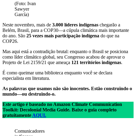
(Foto: Ivan
Sawyer
García)
Neste novembro, mais de
3.000 líderes indígenas
chegarão a
Belém, Brasil, para a COP30—a cúpula climática mais importante
do ano. São
25 vezes mais participação indígena
do que na
COP26.
Mas aqui está a contradição brutal: enquanto o Brasil se posiciona
como líder climático global, seu Congresso acabou de aprovar o
Projeto de Lei 2159/21 que ameaça
121 territórios indígenas
.
É como queimar uma biblioteca enquanto você se declara
especialista em literatura.
As palavras que usamos não são inocentes. Estão construindo o
mundo—ou destruindo-o.
Este artigo é baseado no Amazon Climate Communication
Toolkit: Decolonial Media Guide. Baixe o guia completo
gratuitamente
AQUI.
Comunicadores