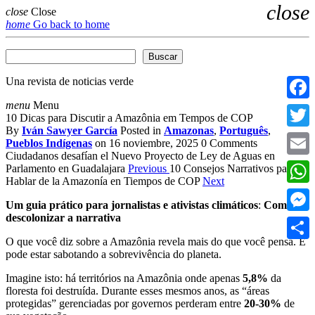
close
close
Close
home
Go back to home
Buscar
Buscar
Una revista de noticias verde
menu
Menu
Faceb
10 Dicas para Discutir a Amazônia em Tempos de COP
By
Iván Sawyer García
Posted in
Amazonas
,
Português
,
Twitte
Pueblos Indígenas
on 16 noviembre, 2025
0 Comments
Ciudadanos desafían el Nuevo Proyecto de Ley de Aguas en
Email
Parlamento en Guadalajara
Previous
10 Consejos Narrativos para
Hablar de la Amazonía en Tiempos de COP
Next
What
Um guia prático para jornalistas e ativistas climáticos
:
Como
descolonizar a narrativa
Messe
O que você diz sobre a Amazônia revela mais do que você pensa. E
Compa
pode estar sabotando a sobrevivência do planeta.
Imagine isto: há territórios na Amazônia onde apenas
5,8%
da
floresta foi destruída. Durante esses mesmos anos, as “áreas
protegidas” gerenciadas por governos perderam entre
20-30%
de