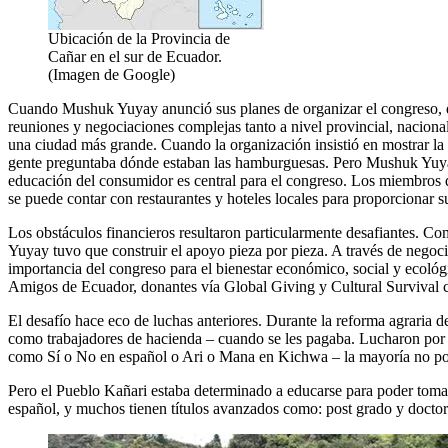
Ubicación de la Provincia de
Cañar en el sur de Ecuador.
(Imagen de Google)
Cuando Mushuk Yuyay anunció sus planes de organizar el congreso, en
reuniones y negociaciones complejas tanto a nivel provincial, naciona
una ciudad más grande. Cuando la organización insistió en mostrar la n
gente preguntaba dónde estaban las hamburguesas. Pero Mushuk Yuyay se
educación del consumidor es central para el congreso. Los miembros d
se puede contar con restaurantes y hoteles locales para proporcionar su
Los obstáculos financieros resultaron particularmente desafiantes. Co
Yuyay tuvo que construir el apoyo pieza por pieza. A través de negoci
importancia del congreso para el bienestar económico, social y ecoló
Amigos de Ecuador, donantes vía Global Giving y Cultural Survival c
El desafío hace eco de luchas anteriores. Durante la reforma agraria d
como trabajadores de hacienda – cuando se les pagaba. Lucharon por l
como Sí o No en español o Ari o Mana en Kichwa – la mayoría no po
Pero el Pueblo Kañari estaba determinado a educarse para poder tomar
español, y muchos tienen títulos avanzados como: post grado y docto