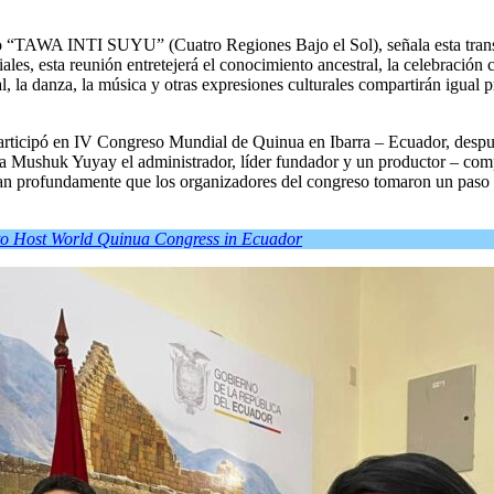
o “TAWA INTI SUYU” (Cuatro Regiones Bajo el Sol), señala esta transf
iales, esta reunión entretejerá el conocimiento ancestral, la celebración
, la danza, la música y otras expresiones culturales compartirán igual 
 participó en IV Congreso Mundial de Quinua en Ibarra – Ecuador, desp
a Mushuk Yuyay el administrador, líder fundador y un productor – comp
 tan profundamente que los organizadores del congreso tomaron un paso s
 to Host World Quinua Congress in Ecuador