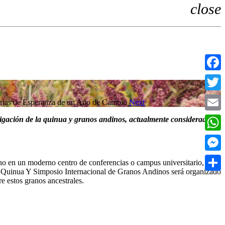
close
Faceb
Twitte
orias de Esperanza de un Año de Cambio
Next
Email
stigación de la quinua y granos andinos, actualmente considerados
What
Messe
 no en un moderno centro de conferencias o campus universitario, sino
 la Quinua Y Simposio Internacional de Granos Andinos será organizado
Compa
 estos granos ancestrales.