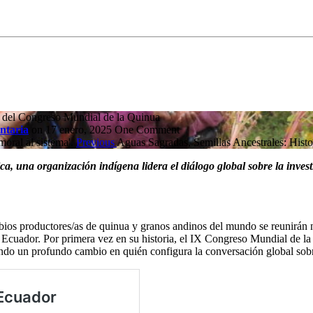
s del Congreso Mundial de la Quinua
ntaria
on 17 enero, 2025
One Comment
oral al sistema'.
Previous
Aguas Sagradas, Semillas Ancestrales: Hist
ca, una organización indígena lidera el diálogo global sobre la inve
sabios productores/as de quinua y granos andinos del mundo se reunirán
del Ecuador. Por primera vez en su historia, el IX Congreso Mundial de
o un profundo cambio en quién configura la conversación global sobre