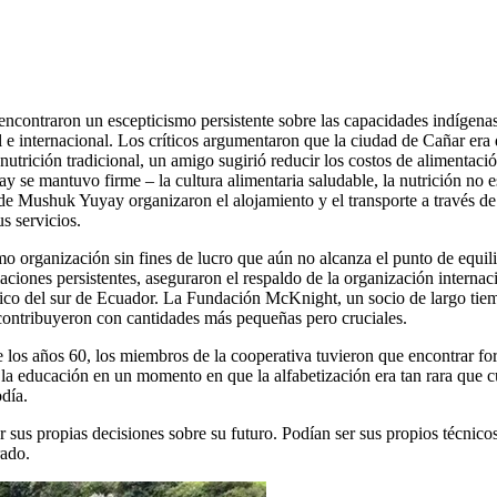
contraron un escepticismo persistente sobre las capacidades indígena
l e internacional. Los críticos argumentaron que la ciudad de Cañar era
utrición tradicional, un amigo sugirió reducir los costos de alimentación
 mantuvo firme – la cultura alimentaria saludable, la nutrición no es 
e Mushuk Yuyay organizaron el alojamiento y el transporte a través de 
s servicios.
mo organización sin fines de lucro que aún no alcanza el punto de equi
aciones persistentes, aseguraron el respaldo de la organización internac
gico del sur de Ecuador. La Fundación McKnight, un socio de largo tie
ontribuyeron con cantidades más pequeñas pero cruciales.
e los años 60, los miembros de la cooperativa tuvieron que encontrar for
a educación en un momento en que la alfabetización era tan rara que cu
día.
 sus propias decisiones sobre su futuro. Podían ser sus propios técnic
rado.