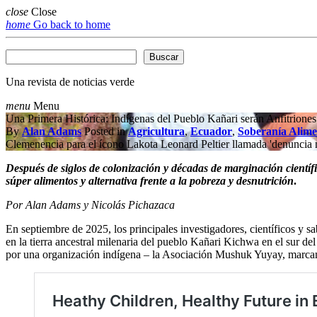
close
Close
home
Go back to home
Buscar
Buscar
Una revista de noticias verde
menu
Menu
Una Primera Histórica: Indígenas del Pueblo Kañari serán Anfitrione
By
Alan Adams
Posted in
Agricultura
,
Ecuador
,
Soberanía Alime
Clemenencia para el ícono Lakota Leonard Peltier llamada 'denuncia m
Después de siglos de colonización y décadas de marginación científi
súper alimentos y alternativa frente a la pobreza y desnutrición
.
Por Alan Adams y Nicolás Pichazaca
En septiembre de 2025, los principales investigadores, científicos y 
en la tierra ancestral milenaria del pueblo Kañari Kichwa en el sur 
por una organización indígena – la Asociación Mushuk Yuyay, marcand