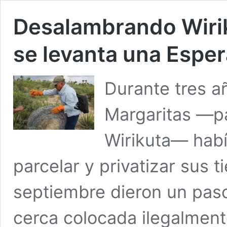
Desalambrando Wirik
se levanta una Espe
Durante tres a
Margaritas —pa
Wirikuta— había
parcelar y privatizar sus 
septiembre dieron un pas
cerca colocada ilegalme